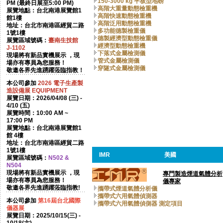
150-3000 kg 平板型地磅
PM (最終日展至5:00 PM)
高階大重量動態檢重機
展覽地點：台北南港展覽館1
高階快速動態檢重機
館1樓
高階泛用動態檢重機
地址：台北市南港區經貿二路
多功能德製檢重儀
1號1樓
德製經濟型動態檢重儀
展覽區域號碼：
臺南生技館
經濟型動態檢重機
J-1102
下落式金屬檢測儀
現場將有新品實機展示 ，現
管式金屬檢測儀
場亦有專員為您服務！
穿隧式金屬檢測儀
敬邀各界先進踴躍蒞臨指教！
本公司參加
2026
電子生產製
造設備展 EQUIPMENT
展覽日期：2026/04/08 (三) -
4/10 (五)
展覽時間：10:00 AM ~
17:00 PM
展覽地點：台北南港展覽館1
館 4樓
地址：台北市南港區經貿二路
1號1樓
IMR
美國
展覽區域號碼：
N502 &
N504
現場將有新品實機展示 ，現
專門製造煙道氣體分析
場亦有專員為您服務！
儀專家
敬邀各界先進踴躍蒞臨指教!
攜帶式煙道氣體分析儀
攜帶式六用氣體偵測器
本公司參加
第16屆台北國際
攜帶式六用氣體偵側器 測定項目
儀器展
展覽日期：2025/10/15(三) -