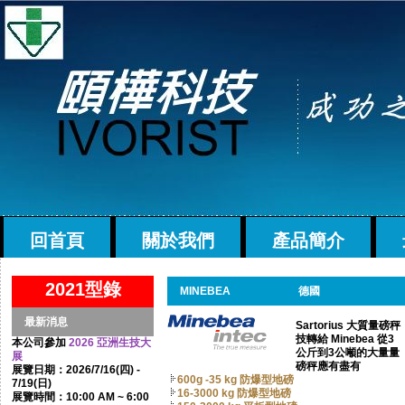
回首頁
關於我們
產品簡介
2021型錄
MINEBEA
德國
最新消息
Sartorius 大質量磅秤
技轉給 Minebea 從3
本公司參加
2026 亞洲生技大
公斤到3公噸的大量量
展
磅秤應有盡有
展覽日期：2026/7/16(四) -
600g -35 kg 防爆型地磅
7/19(日)
16-3000 kg 防爆型地磅
展覽時間：10:00 AM ~ 6:00