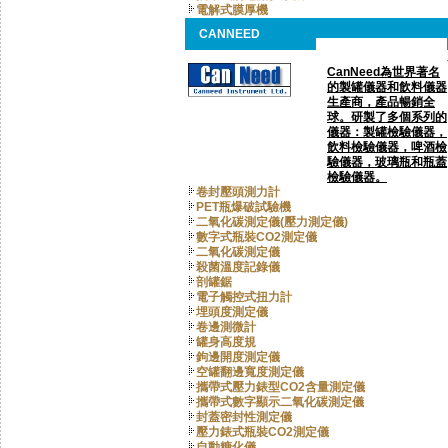
電解式膜厚機
CANNEED
CanNeed為世界著名
的製罐儀器和飲料儀器
生產商，產品暢銷全
球。研製了多個系列的
儀器：製罐檢驗儀器，
飲料檢驗儀器，啤酒檢
驗儀器，玻璃瓶和瓶蓋
檢驗儀器。
卷封壓頭測力計
PET瓶爆破試驗機
二氧化碳測定儀(壓力測定儀)
數字式瓶裝CO2測定儀
二氧化碳測定儀
殺菌溫度記錄儀
剖罐鋸
電子觸控式扭力計
埋頭度測定儀
卷邊測微計
罐身高度規
鉤邊開度測定儀
空罐翻邊寬度測定儀
攜帶式壓力錶型CO2含量測定儀
攜帶式數字顯示二氧化碳測定儀
封蓋密封性測定儀
壓力錶式瓶裝CO2測定儀
自動糖化儀