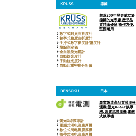
KRUSS
德國
超過200年歷史成立於
德國的光學廠,產品品
質精密優良,操作方便,
堅固耐用
數字式阿貝曲折度計
數字式糖度曲折度計
手持式數字糖度計/鹽度計
熔點測定儀
全自動旋光度計
自動旋光度計
手動旋光度計
自動比重密度分析儀
DENSOKU
日本
專業製造高品質膜厚檢
測機,螢光X-RAY膜厚
機, 渦電流膜厚機,電解
式膜厚機
螢光X線膜厚計
電腦式渦电流膜厚機
數位式渦电流膜厚機
攜帶式渦电流膜厚機