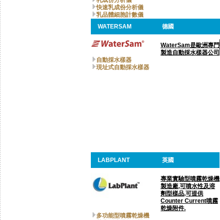
乳成份分析儀
快速乳成份分析儀
乳品體細胞計數儀
WATERSAM
德國
WaterSam是歐洲專門
製造自動採水樣器公司
自動採水樣器
現址式自動採水樣器
LABPLANT
英國
專業實驗型噴霧乾燥機
製造廠,可噴水性及溶
劑型樣品,可提供
Counter Current噴霧
乾燥附件.
多功能型噴霧乾燥機