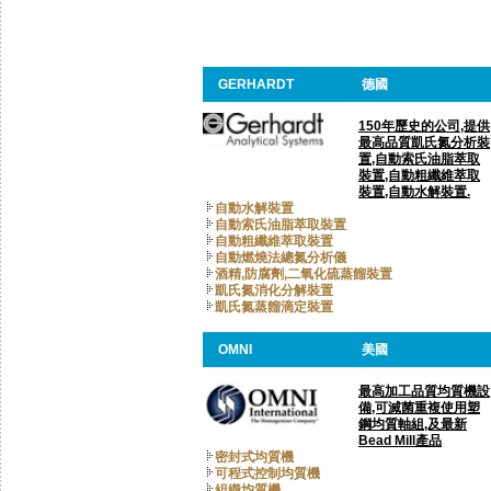
GERHARDT
德國
150年歷史的公司,提供
最高品質凱氏氮分析裝
置,自動索氏油脂萃取
裝置,自動粗纖維萃取
裝置,自動水解裝置.
自動水解裝置
自動索氏油脂萃取裝置
自動粗纖維萃取裝置
自動燃燒法總氮分析儀
酒精,防腐劑,二氧化硫蒸餾裝置
凱氏氮消化分解裝置
凱氏氮蒸餾滴定裝置
OMNI
美國
最高加工品質均質機設
備,可滅菌重複使用塑
鋼均質軸組,及最新
Bead Mill產品
密封式均質機
可程式控制均質機
組織均質機