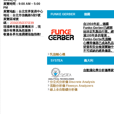
10/18(六)
展覽時間：9:00 AM ~ 5:00
PM
展覽地點：台北世界貿易中心
FUNKE GERBER
德國
地址：台北市信義路5段5號
展覽區域號
碼：
233/235/237/239
自1904年起，德國
現場將有新品實機展示 ，現
Funke-Gerber已經開
場亦有專員為您服務！
始涉足乳製品行業。經
敬邀各界先進踴躍蒞臨指教!
過100年多的發展，
Funke-Gerbe乳脂離
心機等儀器已成為乳品
研發和安全檢測實驗中
不可或缺的經典儀器。
乳脂離心機
SYSTEA
義大利
自動濕化學分析儀專家
分立式分析儀 Discrete Analysis
流動分析儀 Flowsys Analyzers
線上全自動硼分析儀