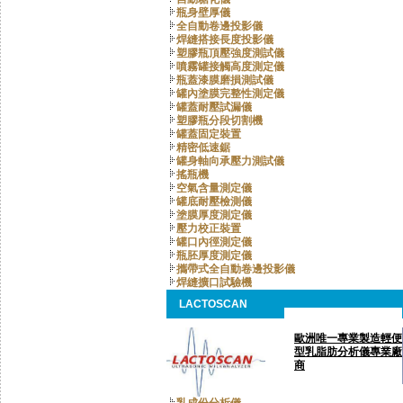
瓶身壁厚儀
全自動卷邊投影儀
焊縫搭接長度投影儀
塑膠瓶頂壓強度測試儀
噴霧罐接觸高度測定儀
瓶蓋漆膜磨損測試儀
罐內塗膜完整性測定儀
罐蓋耐壓試漏儀
塑膠瓶分段切割機
罐蓋固定裝置
精密低速鋸
罐身軸向承壓力測試儀
搖瓶機
空氣含量測定儀
罐底耐壓檢測儀
塗膜厚度測定儀
壓力校正裝置
罐口內徑測定儀
瓶胚厚度測定儀
攜帶式全自動卷邊投影儀
焊縫擴口試驗機
LACTOSCAN
歐洲唯一專業製造輕便
型乳脂肪分析儀專業廠
商