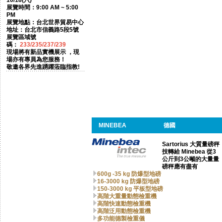
10/18(六)
展覽時間：9:00 AM ~ 5:00
PM
展覽地點：台北世界貿易中心
地址：台北市信義路5段5號
展覽區域號
碼：
233/235/237/239
現場將有新品實機展示 ，現
場亦有專員為您服務！
敬邀各界先進踴躍蒞臨指教!
MINEBEA
德國
Sartorius 大質量磅秤
技轉給 Minebea 從3
公斤到3公噸的大量量
磅秤應有盡有
600g -35 kg 防爆型地磅
16-3000 kg 防爆型地磅
150-3000 kg 平板型地磅
高階大重量動態檢重機
高階快速動態檢重機
高階泛用動態檢重機
多功能德製檢重儀