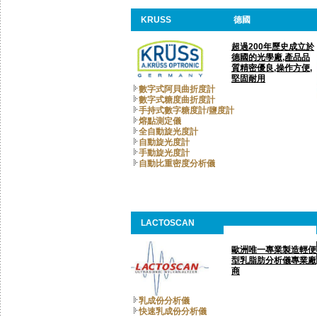
KRUSS
德國
超過200年歷史成立於
德國的光學廠,產品品
質精密優良,操作方便,
堅固耐用
數字式阿貝曲折度計
數字式糖度曲折度計
手持式數字糖度計/鹽度計
熔點測定儀
全自動旋光度計
自動旋光度計
手動旋光度計
自動比重密度分析儀
LACTOSCAN
歐洲唯一專業製造輕便
型乳脂肪分析儀專業廠
商
乳成份分析儀
快速乳成份分析儀