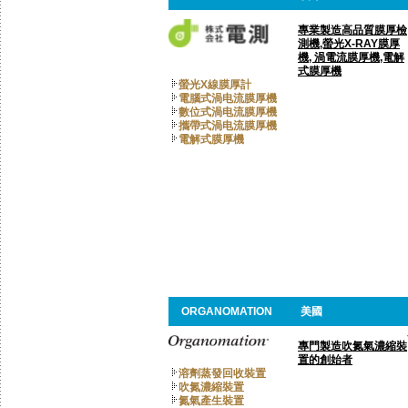
專業製造高品質膜厚檢
測機,螢光X-RAY膜厚
機, 渦電流膜厚機,電解
式膜厚機
螢光X線膜厚計
電腦式渦电流膜厚機
數位式渦电流膜厚機
攜帶式渦电流膜厚機
電解式膜厚機
ORGANOMATION
美國
專門製造吹氮氣濃縮裝
置的創始者
溶劑蒸發回收裝置
吹氮濃縮裝置
氮氣產生裝置