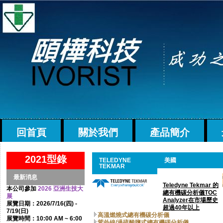
回首頁
關於我們
產品簡介
2021型錄
TELEDYNE
美國
TEKMAR
最新消息
Teledyne Tekmar 的
本公司參加
2026 亞洲生技大
總有機碳分析儀TOC
展
Analyzer在市場歷史
展覽日期：2026/7/16(四) -
超過40年以上
7/19(日)
高溫燃燒式總有機碳分析儀
展覽時間：10:00 AM ~ 6:00
紫外線/過硫酸鹽式總有機碳分析儀