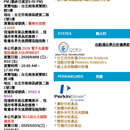
PM (最終日展至5:00 PM)
展覽地點：台北南港展覽館1
館1樓
地址：台北市南港區經貿二路
1號1樓
展覽區域號碼：
臺南生技館
J-1102
現場將有新品實機展示 ，現
SYSTEA
義大利
場亦有專員為您服務！
敬邀各界先進踴躍蒞臨指教！
自動濕化學分析儀專家
本公司參加
2026
電子生產製
造設備展 EQUIPMENT
展覽日期：2026/04/08 (三) -
分立式分析儀 Discrete Analysis
4/10 (五)
流動分析儀 Flowsys Analyzers
展覽時間：10:00 AM ~
線上全自動硼分析儀
17:00 PM
展覽地點：台北南港展覽館1
PERKINELMER
美國
館 4樓
地址：台北市南港區經貿二路
1號1樓
展覽區域號碼：
N502 &
N504
現場將有新品實機展示 ，現
層析分析產品
場亦有專員為您服務！
無機分析產品
敬邀各界先進踴躍蒞臨指教!
紫外光可見光光譜儀
材料分析產品
本公司參加
第16屆台北國際
聯用分析產品
儀器展
可攜式分析產品
展覽日期：2025/10/15(三) -