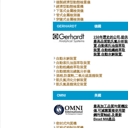
德製經濟型動態檢重儀
經濟型動態檢重機
下落式金屬檢測儀
管式金屬檢測儀
穿隧式金屬檢測儀
GERHARDT
德國
150年歷史的公司,提供
最高品質凱氏氮分析裝
置,自動索氏油脂萃取
裝置,自動粗纖維萃取
裝置,自動水解裝置.
自動水解裝置
自動索氏油脂萃取裝置
自動粗纖維萃取裝置
自動燃燒法總氮分析儀
酒精,防腐劑,二氧化硫蒸餾裝置
凱氏氮消化分解裝置
凱氏氮蒸餾滴定裝置
OMNI
美國
最高加工品質均質機設
備,可滅菌重複使用塑
鋼均質軸組,及最新
Bead Mill產品
密封式均質機
可程式控制均質機