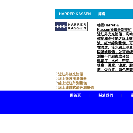
HARRER KASSEN
德國
德國Harrer &
Kassen提供最新技術
近紅外光光譜儀，高精
確度和高性能之線上微
波、紅外線測量儀。可
在管道、流水線上測量
固體或液體，並可連續
測量不同組織成分如：
乾燥度、水份、密度、
糖度、濕度、濃度、脂
肪、蛋白質、顏色等等
近紅外線光譜儀
線上微波測量儀器
線上近紅外測量儀
線上連續式顏色測量儀
回首頁
|
關於我們
|