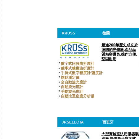
KRUSS
德國
超過200年歷史成立於
德國的光學廠,產品品
質精密優良,操作方便,
堅固耐用
數字式阿貝曲折度計
數字式糖度曲折度計
手持式數字糖度計/鹽度計
熔點測定儀
全自動旋光度計
自動旋光度計
手動旋光度計
自動比重密度分析儀
JP.SELECTA
西班牙
大型實驗室汎用儀器製
造廠,提供高品質各式