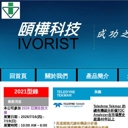
回首頁
關於我們
產品簡介
2021型錄
TELEDYNE
美國
TEKMAR
最新消息
Teledyne Tekmar 的
本公司參加
2026 亞洲生技大
總有機碳分析儀TOC
展
Analyzer在市場歷史
展覽日期：2026/7/16(四) -
超過40年以上
7/19(日)
高溫燃燒式總有機碳分析儀
展覽時間：10:00 AM ~ 6:00
紫外線/過硫酸鹽式總有機碳分析儀