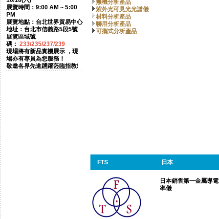
10/18(六)
無機分析產品
展覽時間：9:00 AM ~ 5:00
紫外光可見光光譜儀
PM
材料分析產品
展覽地點：台北世界貿易中心
聯用分析產品
地址：台北市信義路5段5號
可攜式分析產品
展覽區域號
碼：
233/235/237/239
現場將有新品實機展示 ，現
場亦有專員為您服務！
敬邀各界先進踴躍蒞臨指教!
FTS
日本
日本銷售第一金屬導電
率儀