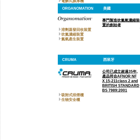
電解式膜厚機
ORGANOMATION
美國
專門製造吹氮氣濃縮裝
置的創始者
溶劑蒸發回收裝置
吹氮濃縮裝置
氮氣產生裝置
CRUMA
西班牙
公司已成立超過35年,
產品符合AFNOR NF
X 15-211class 2 and
BRITISH STANDARD
BS 7989:2001
吸附式排煙櫃
生物安全櫃