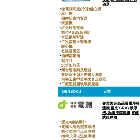
儀器.
微電腦高速(冷凍)離心機
本生燈
固態研磨均質器
研磨機
紅外線消毒器
數位ABBE折射計
水流抽氣幫浦
二次蒸餾水製造機
離心機
乾液震盪器
酒精蒸餾儀
黏度計
試管加熱器
聚合酶連鎖反應器
實驗室小型不銹鋼反應器
前導工廠型玻璃夾套反應器
工廠型雙層玻璃反應器
DENSOKU
日本
專業製造高品質膜厚檢
測機,螢光X-RAY膜厚
機, 渦電流膜厚機,電解
式膜厚機
螢光X線膜厚計
電腦式渦电流膜厚機
數位式渦电流膜厚機
攜帶式渦电流膜厚機