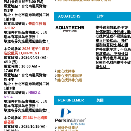
PM (最終日展至5:00 PM)
展覽地點：台北南港展覽館1
館1樓
地址：台北市南港區經貿二路
AQUATECHS
日本
1號1樓
展覽區域號碼：
臺南生技館
攪拌緩和無氣泡-有別
J-1102
於傳統葉片攪拌棒，離
現場將有新品實機展示 ，現
心攪拌過程不易讓空氣
場亦有專員為您服務！
攪入汙染樣品。 攪拌
敬邀各界先進踴躍蒞臨指教！
緩和無剪切性-離心攪
本公司參加
2026
電子生產製
拌棒形狀平滑，不容易
造設備展 EQUIPMENT
破壞樣品。 平滑外型
展覽日期：2026/04/08 (三) -
適合手持應用-可直接
4/10 (五)
於軟性包材內攪拌不破
展覽時間：10:00 AM ~
壞包材。
17:00 PM
離心攪拌棒
展覽地點：台北南港展覽館1
離心攪拌棒原理
館 4樓
離心攪拌棒介紹
地址：台北市南港區經貿二路
1號1樓
展覽區域號碼：
N502 &
N504
PERKINELMER
美國
現場將有新品實機展示 ，現
場亦有專員為您服務！
敬邀各界先進踴躍蒞臨指教!
本公司參加
第16屆台北國際
儀器展
展覽日期：2025/10/15(三) -
層析分析產品